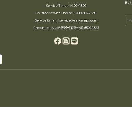
Be t
Service Time／14:00~18:00
Tol-free Service Hotline／0800-833-338
Service Email／service@rafkampo.com
Presented by／晧晟股份有限公司 85020323