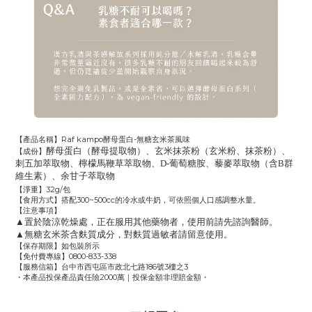
【產品名稱】
Raf kampo酵母
蛋白
-
無糖玄米茶風味
酵母蛋白（酵母提取物）、玄米抹茶粉（玄米粉、抹茶粉）、
【成份】
刺五加萃取物、檸檬馬鞭草萃取物、D-葡萄糖胺、藜麥萃取物（含B群
維生素）、余甘子萃取物
【淨重】
32g/包
【食用方式】搭配
300~500cc
的冷水或牛奶，可依照個人口感調整水量。
【注意事項】
▲
置於陰涼乾燥處，正在服用其他藥物者，使用前請先諮詢醫師。
▲無糖玄米茶含麩質成分，對麩質過敏者請留意使用。
【保存期限】如包裝所示
【免付費專線】
0800-833-338
【服務信箱】台中市西屯區市政北七路186號3樓之3
・本產品投保產品責任險
2000
萬
｜
投保金額非理賠金額・