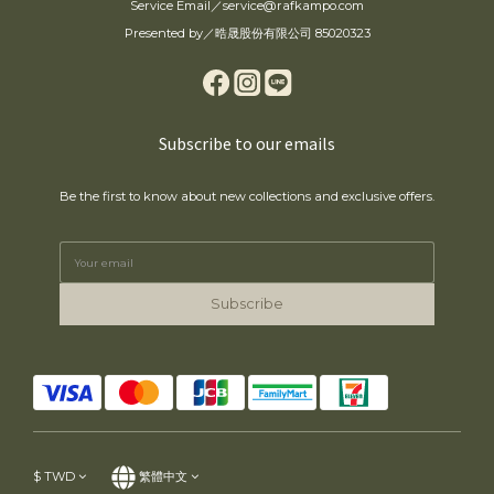
Service Email／service@rafkampo.com
Presented by／晧晟股份有限公司 85020323
Subscribe to our emails
Be the first to know about new collections and exclusive offers.
Subscribe
$
TWD
繁體中文