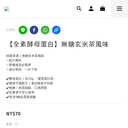
分享到
【全素酵母蛋白】無糖玄米茶風味
純素首選｜無糖玄米茶風味
✨固力專科
✨營養補充好選擇
✨成分單純、一目了然
✔️酵母蛋白｜含20g 「優質蛋白質」
✔️腸道守護配方｜更好吸收不怕脹
✔️無糖｜粉質細膩、口感滑順
✔️全素者可安心使用
✔️富含9種必需胺基酸
NT$70
數量
: 1入