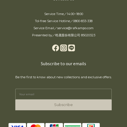
Service Time／14:00~18:00
Tol-free Service Hotline／0800-833-338
Service Email／service@rafkampo.com
Presented by／晧晟股份有限公司 85020323
Subscribe to our emails
Be the first to know about new collections and exclusive offers.
Subscribe