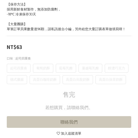
【保存方法】
採用新鮮食材製作，無添加防腐劑，
-18℃ 冷凍保存30天
【大量團購】
單筆訂單貝果數量達96顆，請私訊後台小編，另外給您大量訂購表單做填寫唷！
NT$63
口味
: 起司四重奏
起司四重奏
葡萄奶酥
藍莓乳酪
蔓越莓乳酪
醇濃巧克力
德式臘腸
高蛋白咖啡奶酥
高蛋白烏龍奶酥
高蛋白抹茶奶酥
售完
若想購買，請聯絡我們。
聯絡我們
加入追蹤清單