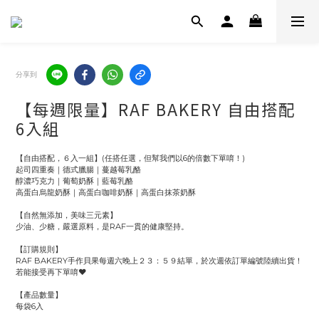
分享到
【每週限量】RAF BAKERY 自由搭配
6入組
【自由搭配，６入一組】(任搭任選，但幫我們以6的倍數下單唷！)
起司四重奏｜德式臘腸｜蔓越莓乳酪
醇濃巧克力｜葡萄奶酥｜藍莓乳酪
高蛋白烏龍奶酥｜高蛋白咖啡奶酥｜高蛋白抹茶奶酥
【自然無添加，美味三元素】
少油、少糖，嚴選原料，是RAF一貫的健康堅持。
【訂購規則】
RAF BAKERY手作貝果每週六晚上２３：５９結單，於次週依訂單編號陸續出貨！
若能接受再下單唷❤
【產品數量】
每袋6入