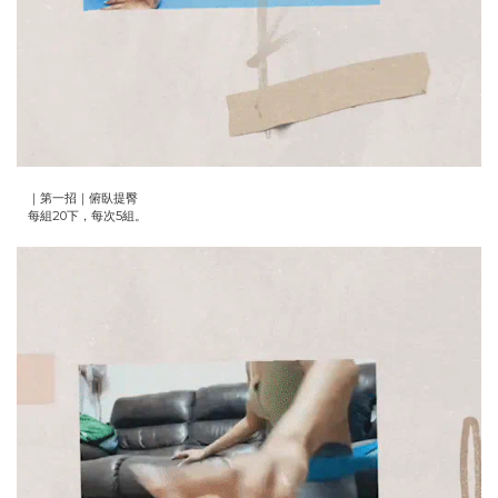
｜第一招｜俯臥提臀
每組20下，每次5組。