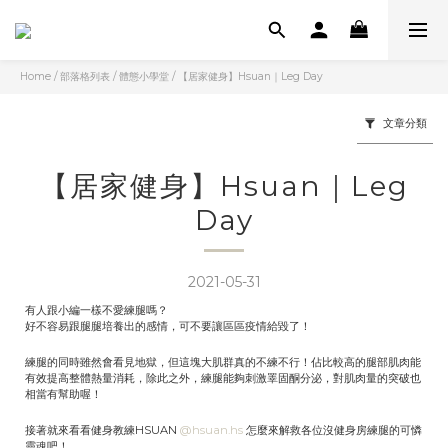
Home
/
部落格列表
/
體態小學堂
/
【居家健身】Hsuan｜Leg Day
文章分類
【居家健身】Hsuan｜Leg
Day
2021-05-31
有人跟小編一樣不愛練腿嗎？
好不容易跟腿腿培養出的感情，可不要讓區區疫情給毀了！
練腿的同時雖然會看見地獄，但這塊大肌群真的不練不行！佔比較高的腿部肌肉能
有效提高整體熱量消耗，除此之外，練腿能夠刺激睪固酮分泌，對肌肉量的突破也
相當有幫助喔！
接著就來看看健身教練HSUAN
@hsuan.hs
怎麼來解救各位沒健身房練腿的可憐
靈魂吧！