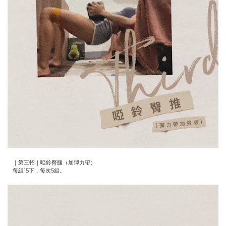
｜第三招｜啞鈴臀腿（加彈力帶）
每組15下，每次5組。