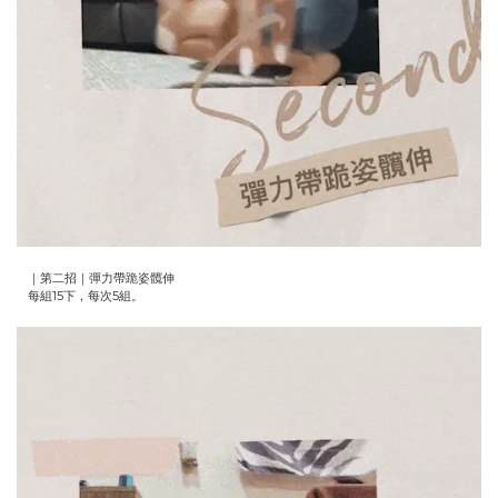
｜第二招｜彈力帶跪姿髖伸
每組15下，每次5組。