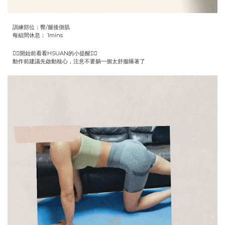
訓練部位：臀/腿後側肌
每組間休息： 1mins
👇🏻開始前看看HSUAN的小提醒👇🏻
動作前建議先啟動核心，注意不要躺一個太舒服睡著了