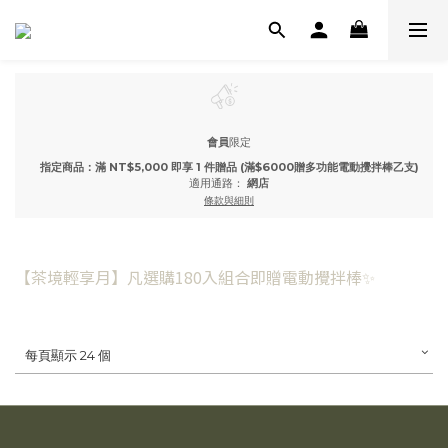
會員
限定
指定商品：滿 NT$5,000 即享 1 件贈品 (滿$6000贈多功能電動攪拌棒乙支)
適用通路：
網店
條款與細則
【茶境輕享月】凡選購180入組合即贈電動攪拌棒✨
每頁顯示 24 個