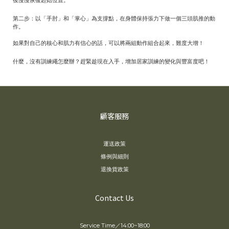
後慢慢恢復起始位置。
第二步：以「手肘」和「掌心」為支撐點，在身體保持張力下做一個三頭肌推的動
作。
如果對自己的核心和肌力有信心的話，可以將兩組動作組合起來，難度大增！
什麼，沒有訓練繩怎麼辦？趕緊趁現在入手，增加居家訓練的變化與豐富度吧！
顧客服務
運送政策
條例與細則
退換貨政策
Contact Us
Service Time／14:00~18:00