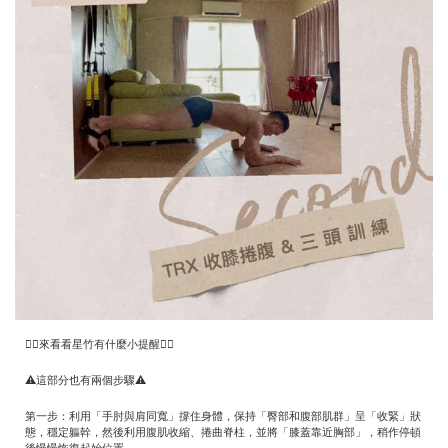
👇🏻來看看星竹有什麼小提醒👇🏻
⚠️這部分也有兩個步驟⚠️
第一步：利用「手肘與肩同寬」撐住身體，保持「臀部和腹部肌群」呈「收緊」狀
態，穩定軀幹，然後利用腹肌收縮、捲曲脊柱，並將「膝蓋靠近胸部」，稍作停頓