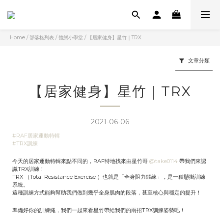
Home
/
部落格列表
/
體態小學堂
/
【居家健身】星竹｜TRX
文章分類
【居家健身】星竹｜TRX
2021-06-06
#RAF居家運動特輯
#TRX訓練
今天的居家運動特輯來點不同的，RAF特地找來由星竹哥
@take0114
帶我們來認
識TRX訓練！
TRX （Total Resistance Exercise ）也就是「全身阻力鍛練」，是一種懸掛訓練
系統。
這種訓練方式能夠幫助我們做到幾乎全身肌肉的段落，甚至核心與穩定的提升！
準備好你的訓練繩，我們一起來看星竹帶給我們的兩招TRX訓練姿勢吧！