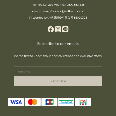
Tol-free Service Hotline／0800-833-338
Service Email／service@rafkampo.com
Presented by／晧晟股份有限公司 85020323
Subscribe to our emails
Be the first to know about new collections and exclusive offers.
Subscribe