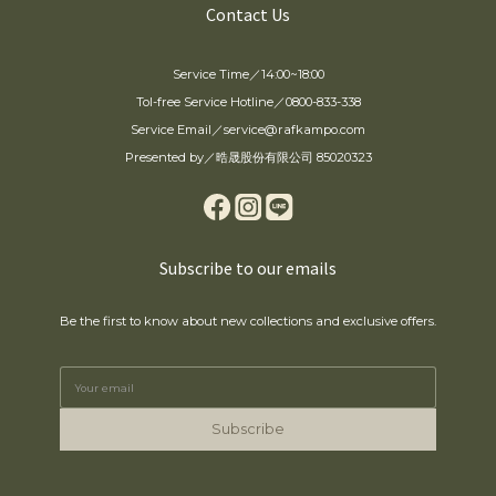
Contact Us
Service Time／14:00~18:00
Tol-free Service Hotline／0800-833-338
Service Email／service@rafkampo.com
Presented by／晧晟股份有限公司 85020323
Subscribe to our emails
Be the first to know about new collections and exclusive offers.
Subscribe