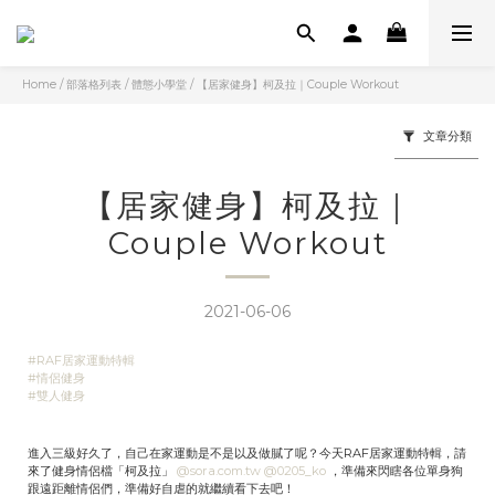
Home
/
部落格列表
/
體態小學堂
/
【居家健身】柯及拉｜Couple Workout
文章分類
【居家健身】柯及拉｜
Couple Workout
2021-06-06
#RAF居家運動特輯
#情侶健身
#雙人健身
進入三級好久了，自己在家運動是不是以及做膩了呢？今天RAF居家運動特輯，請
來了健身情侶檔「柯及拉」
@sora.com.tw
@0205_ko
，準備來閃瞎各位單身狗
跟遠距離情侶們，準備好自虐的就繼續看下去吧！