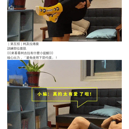
｜第五招｜柯及拉捲腹
訓練部位腹肌
👇🏻來看看柯吉拉有什麼小提醒👇🏻
核心出力，「避免使用下背代償」！