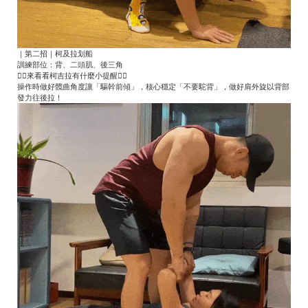
｜第二招｜柯及拉划船
訓練部位：背、二頭肌、後三角
👇🏻來看看柯吉拉有什麼小提醒👇🏻
操作時做好髖曲角度讓「驅幹前傾」，核心穩定「不要駝背」，做好肩外旋以背部
發力往後拉！