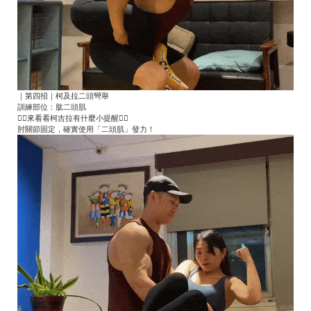
｜第四招｜柯及拉二頭彎舉
訓練部位：肱二頭肌
👇🏻來看看柯吉拉有什麼小提醒👇🏻
肘關節固定，確實使用「二頭肌」發力！