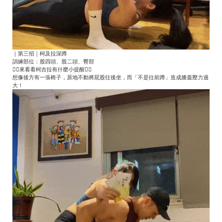
｜第三招｜柯及拉深蹲
訓練部位：股四頭、股二頭、臀部
👇🏻來看看柯吉拉有什麼小提醒👇🏻
想像後方有一張椅子，原地不動將屁股往後坐，而「不是往前蹲」造成膝蓋壓力過
大！