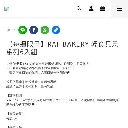
Share
【每週限量】RAF BAKERY 輕食貝果
系列6入組
：欸RAF Bakery 的貝果看起來好好吃！你想吃什麼口味？
：不知道欸看起來都很讚！就這個綜合口味好了！
－致選不出口味的你們，六種口味一次滿足❤
起司四重奏｜德式臘腸｜蔓越莓乳酪
醇濃巧克力｜葡萄奶酥｜藍莓乳酪
【訂購規則】
RAF BAKERY手作貝果每週六晚上２３：５９結單，於次週依訂單編號陸續出貨！
若能接受再下單唷❤
【產品數量】
每袋6入
【保存方法】