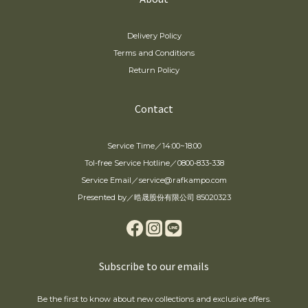
Delivery Policy
Terms and Conditions
Return Policy
Contact
Service Time／14:00~18:00
Tol-free Service Hotline／0800-833-338
Service Email／service@rafkampo.com
Presented by／晧晟股份有限公司 85020323
Subscribe to our emails
Be the first to know about new collections and exclusive offers.