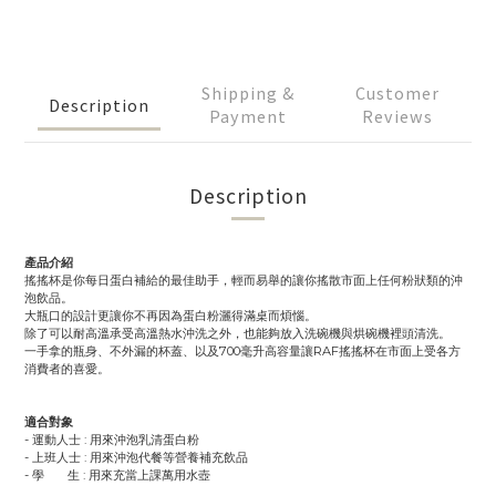
Shipping &
Customer
Description
Payment
Reviews
Description
產品介紹
搖搖杯是你每日蛋白補給的最佳助手，輕而易舉的讓你搖散市面上任何粉狀類的沖
泡飲品。
大瓶口的設計更讓你不再因為蛋白粉灑得滿桌而煩惱。
除了可以耐高溫承受高溫熱水沖洗之外，也能夠放入洗碗機與烘碗機裡頭清洗。
一手拿的瓶身、不外漏的杯蓋、以及700毫升高容量讓RAF搖搖杯在市面上受各方
消費者的喜愛。
適合對象
- 運動人士 : 用來沖泡乳清蛋白粉
- 上班人士 : 用來沖泡代餐等營養補充飲品
- 學 生 : 用來充當上課萬用水壺