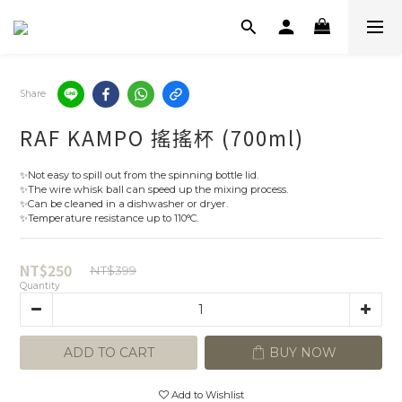
Share
RAF KAMPO 搖搖杯 (700ml)
✨Not easy to spill out from the spinning bottle lid.
✨The wire whisk ball can speed up the mixing process.
✨Can be cleaned in a dishwasher or dryer.
✨Temperature resistance up to 110°C.
NT$250
NT$399
Quantity
ADD TO CART
BUY NOW
Add to Wishlist